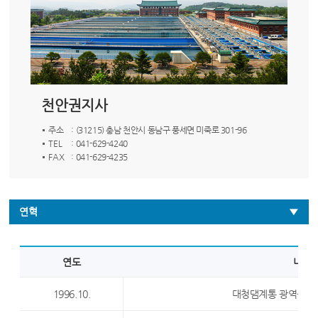
천안권지사
주소
: (31215) 충남 천안시 동남구 풍세면 미죽로 301-96
TEL
: 041-629-4240
FAX
: 041-629-4235
연혁
연도
내용
1996.10.
대청댐계통 광역상수