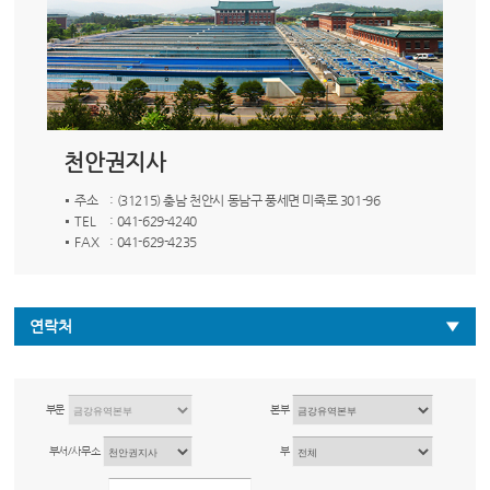
천안권지사
주소
: (31215) 충남 천안시 동남구 풍세면 미죽로 301-96
TEL
: 041-629-4240
FAX
: 041-629-4235
연락처
부문
본부
부서/사무소
부