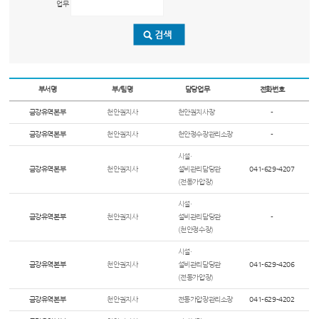
업무
부서명
부/팀명
담당업무
전화번호
금강유역본부
천안권지사
천안권지사장
-
금강유역본부
천안권지사
천안정수장관리소장
-
시설·
금강유역본부
천안권지사
설비관리담당관
041-629-4207
(전동가압장)
시설·
금강유역본부
천안권지사
설비관리담당관
-
(천안정수장)
시설·
금강유역본부
천안권지사
설비관리담당관
041-629-4206
(전동가압장)
금강유역본부
천안권지사
전동가압장관리소장
041-629-4202