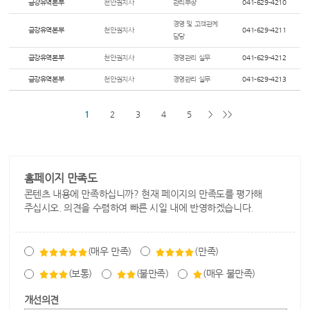
금강유역본부
천안권지사
관리부장
041-629-4210
경영 및 고객관계
금강유역본부
천안권지사
041-629-4211
담당
금강유역본부
천안권지사
경영관리 실무
041-629-4212
금강유역본부
천안권지사
경영관리 실무
041-629-4213
1
2
3
4
5
>
>>
홈페이지 만족도
콘텐츠 내용에 만족하십니까? 현재 페이지의 만족도를 평가해
주십시오. 의견을 수렴하여 빠른 시일 내에 반영하겠습니다.
(매우 만족)
(만족)
(보통)
(불만족)
(매우 불만족)
개선의견