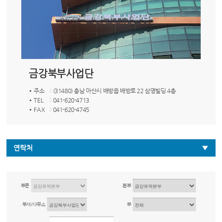
금강북부사업단
주소
: (31480) 충남 아산시 배방읍 배방로 22 삼영빌딩 4층
TEL
: 041-620-4713
FAX
: 041-620-4745
연락처
부문
본부
부서/사무소
부