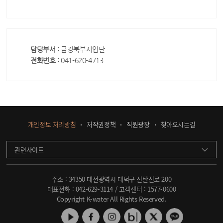
담당부서 :
금강북부사업단
전화번호 :
041-620-4713
개인정보 처리방침
저작권정책
직원광장
찾아오시는길
관련사이트
주소 : 34350 대전광역시 대덕구 신탄진로 200
대표전화 :
042-629-3114
/ 고객센터 :
1577-0600
Copyright K-water All Rights Reserved.