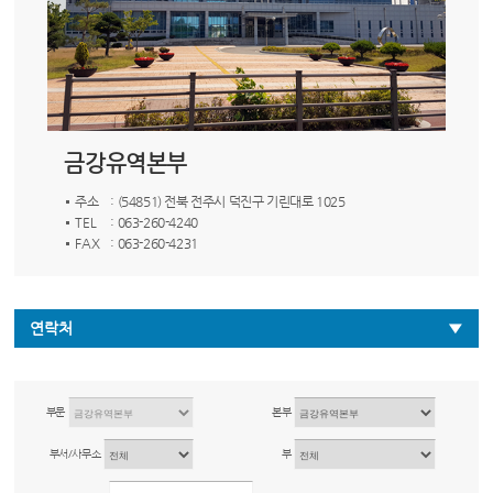
금강유역본부
주소
: (54851) 전북 전주시 덕진구 기린대로 1025
TEL
: 063-260-4240
FAX
: 063-260-4231
연락처
부문
본부
부서/사무소
부