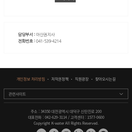
담당부서 :
아산권지사
전화번호 :
041-539-4214
개인정보 처리방침
저작권정책
직원광장
찾아오시는길
관련사이트
주소 : 34350 대전광역시 대덕구 신탄진로 200
대표전화 :
042-629-3114
/ 고객센터 :
1577-0600
Copyright K-water All Rights Reserved.