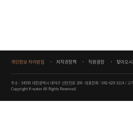
개인정보 처리방침
저작권정책
직원광장
찾아오시
주소 : 34350 대전광역시 대덕구 신탄진로 200
대표전화 :
042-629-3114
/ 고
Copyright K-water All Rights Reserved.