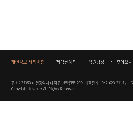
개인정보 처리방침
저작권정책
직원광장
찾아오시
주소 : 34350 대전광역시 대덕구 신탄진로 200
대표전화 :
042-629-3114
/ 고
Copyright K-water All Rights Reserved.