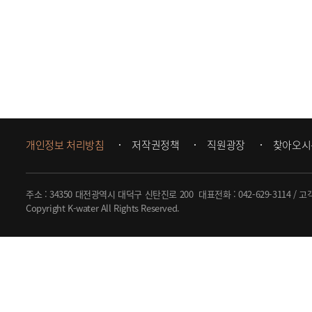
개인정보 처리방침
저작권정책
직원광장
찾아오시
주소 : 34350 대전광역시 대덕구 신탄진로 200
대표전화 :
042-629-3114
/ 고
Copyright K-water All Rights Reserved.