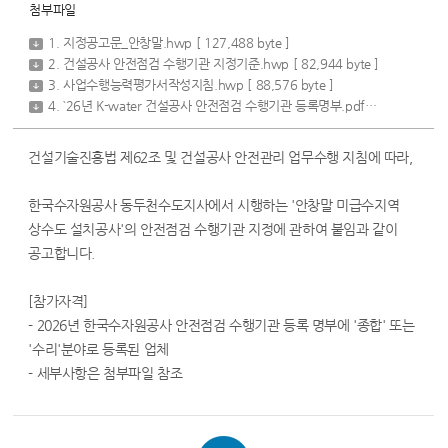
첨부파일
1. 지정공고문_안창말.hwp
[ 127,488 byte ]
2. 건설공사 안전점검 수행기관 지정기준.hwp
[ 82,944 byte ]
3. 사업수행능력평가서작성지침.hwp
[ 88,576 byte ]
4. `26년 K-water 건설공사 안전점검 수행기관 등록명부.pdf
[ 199,645 byt
건설기술진흥법 제62조 및 건설공사 안전관리 업무수행 지침에 따라,
한국수자원공사 동두천수도지사에서 시행하는 '안창말 미급수지역
상수도 설치공사'의 안전점검 수행기관 지정에 관하여 붙임과 같이
공고합니다.
[참가자격]
- 2026년 한국수자원공사 안전점검 수행기관 등록 명부에 '종합' 또는
'수리'분야로 등록된 업체
- 세부사항은 첨부파일 참조