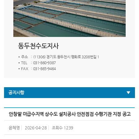
동두천수도지사
주소
: (11306) 경기도 동두천시 평화로 3208번길 1
TEL
: 031-860-9387
FAX
: 031-865-9464
공지사항
안창말 미급수지역 상수도 설치공사 안전점검 수행기관 지정 공고
윤혜영
2026-04-28
조회수
1239