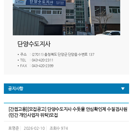
단양수도지사
주소
: (27011) 충청북도 단양군 단양읍 수변로 137
TEL
: 043-420-2311
FAX
: 043-420-2399
공지사항
[간접고용][모집공고] 단양수도지사 수돗물 안심확인제 수질검사원
(민간 개인사업자 위탁)모집
표명준
2026-02-10
조회수
974