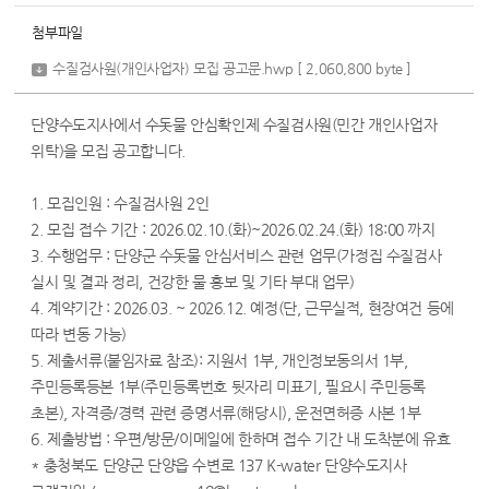
첨부파일
수질검사원(개인사업자) 모집 공고문.hwp
[ 2,060,800 byte ]
단양수도지사에서 수돗물 안심확인제 수질검사원(민간 개인사업자
위탁)을 모집 공고합니다.
1. 모집인원 : 수질검사원 2인
2. 모집 접수 기간 : 2026.02.10.(화)~2026.02.24.(화) 18:00 까지
3. 수행업무 : 단양군 수돗물 안심서비스 관련 업무(가정집 수질검사
실시 및 결과 정리, 건강한 물 홍보 및 기타 부대 업무)
4. 계약기간 : 2026.03. ~ 2026.12. 예정(단, 근무실적, 현장여건 등에
따라 변동 가능)
5. 제출서류(붙임자료 참조): 지원서 1부, 개인정보동의서 1부,
주민등록등본 1부(주민등록번호 뒷자리 미표기, 필요시 주민등록
초본), 자격증/경력 관련 증명서류(해당시), 운전면허증 사본 1부
6. 제출방법 : 우편/방문/이메일에 한하며 접수 기간 내 도착분에 유효
* 충청북도 단양군 단양읍 수변로 137 K-water 단양수도지사