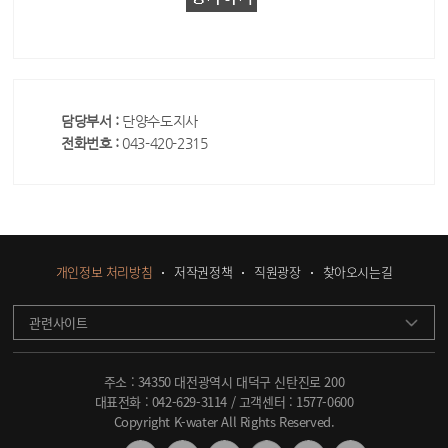
담당부서 :
단양수도지사
전화번호 :
043-420-2315
개인정보 처리방침
저작권정책
직원광장
찾아오시는길
관련사이트
주소 : 34350 대전광역시 대덕구 신탄진로 200
대표전화 :
042-629-3114
/ 고객센터 :
1577-0600
Copyright K-water All Rights Reserved.