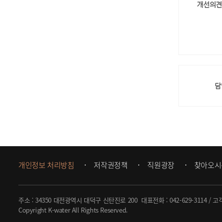
개선의견
담
개인정보 처리방침
저작권정책
직원광장
찾아오시
주소 : 34350 대전광역시 대덕구 신탄진로 200
대표전화 :
042-629-3114
/ 고
Copyright K-water All Rights Reserved.