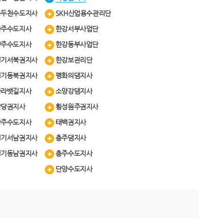
동두천수도지사
SKH산업용수관리단
파주수도지사
한강서부사업단
양주수도지사
한강동부사업단
경기서북권지사
한강보관리단
경기동북권지사
평화의댐지사
아라뱃길지사
소양강댐지사
팔당권지사
횡성원주권지사
광주수도지사
태백권지사
경기서남권지사
충주댐지사
경기동남권지사
충주수도지사
단양수도지사