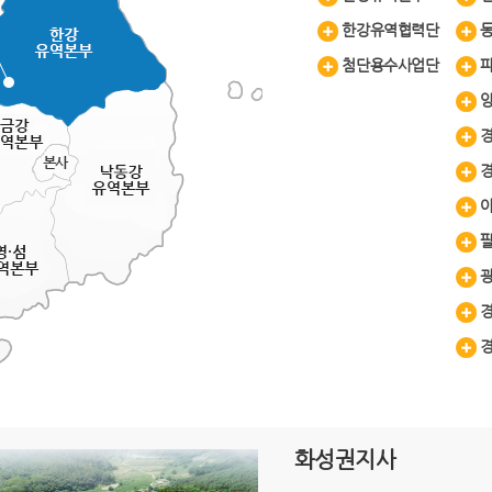
한강유역협력단
첨단용수사업단
화성권지사