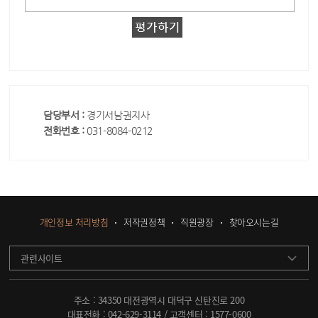
담당부서 :
경기서남권지사
전화번호 :
031-8084-0212
개인정보 처리방침
저작권정책
직원광장
찾아오시는길
관련사이트
주소 : 34350 대전광역시 대덕구 신탄진로 200
대표전화 :
042-629-3114
/ 고객센터 :
1577-0600