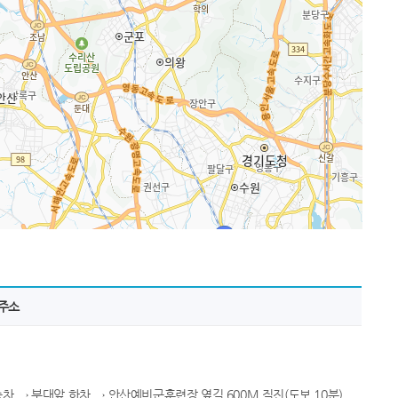
주소
승차 → 부대앞 하차 → 안산예비군훈련장 옆길 600M 직진(도보 10분)