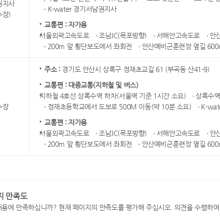
권지사
→ K-water 경기서남권지사
수장)
교통편 : 자가용
서울외곽고속도로 → 조남JC(목포방향) → 서해안고속도로 → 안산
→ 200m 앞 횡단보도에서 좌회전 → 안산예비군훈련장 옆길 60
주소 :
경기도 안산시 상록구 정재초교길 61 (부곡동 산41-9)
교통편 : 대중교통(지하철 및 버스)
지하철 4호선 상록수역 하차(서울역 기준 1시간 소요) → 상록수역 
수장
→ 정재초등학교에서 도보로 500M 이동(약 10분 소요) → K-wa
교통편 : 자가용
서울외곽고속도로 → 조남JC(목포방향) → 서해안고속도로 → 안산
→ 200m 앞 횡단보도에서 좌회전 → 안산예비군훈련장 옆길 60
지 만족도
내용에 만족하십니까? 현재 페이지의 만족도를 평가해 주십시오. 의견을 수렴하여