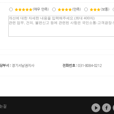
(매우 만족)
(만족)
(보통)
당부서 :
경기서남권지사
전화번호 :
031-8084-0212
는길