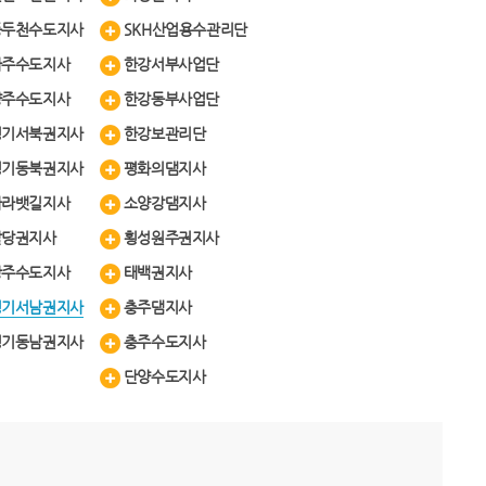
동두천수도지사
SKH산업용수관리단
파주수도지사
한강서부사업단
양주수도지사
한강동부사업단
경기서북권지사
한강보관리단
경기동북권지사
평화의댐지사
아라뱃길지사
소양강댐지사
팔당권지사
횡성원주권지사
광주수도지사
태백권지사
경기서남권지사
충주댐지사
경기동남권지사
충주수도지사
단양수도지사