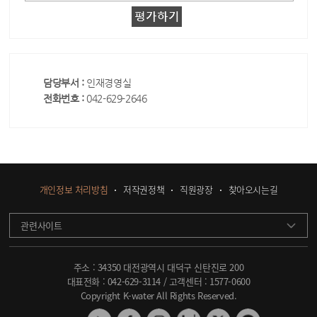
담당부서 :
인재경영실
전화번호 :
042-629-2646
개인정보 처리방침
저작권정책
직원광장
찾아오시는길
관련사이트
주소 : 34350 대전광역시 대덕구 신탄진로 200
대표전화 :
042-629-3114
/ 고객센터 :
1577-0600
Copyright K-water All Rights Reserved.