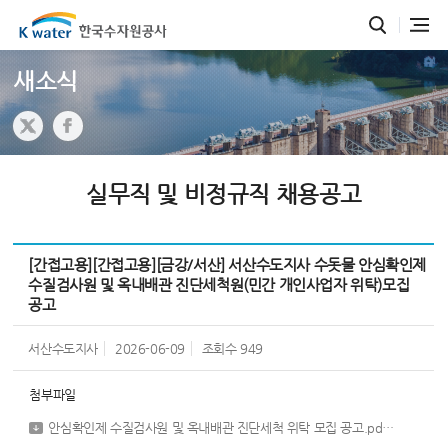
새소식
실무직 및 비정규직 채용공고
[간접고용][간접고용][금강/서산] 서산수도지사 수돗물 안심확인제
수질검사원 및 옥내배관 진단세척원(민간 개인사업자 위탁)모집
공고
서산수도지사
2026-06-09
조회수
949
첨부파일
안심확인제 수질검사원 및 옥내배관 진단세척 위탁 모집 공고.pdf
[ 484,968