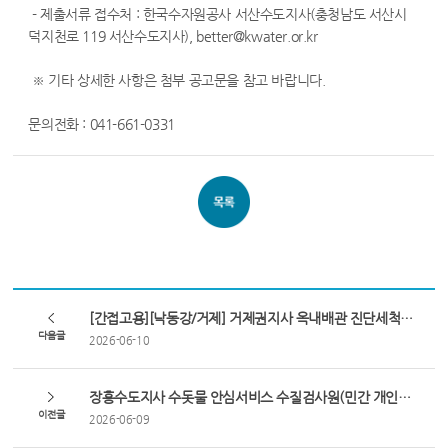
- 제출서류 접수처 : 한국수자원공사 서산수도지사(충청남도 서산시
덕지천로 119 서산수도지사), better@kwater.or.kr
※ 기타 상세한 사항은 첨부 공고문을 참고 바랍니다.
문의전화 : 041-661-0331
[간접고용][낙동강/거제] 거제권지사 옥내배관 진단세척원(민간개인사업자 위탁) 모집 공고
다음글
2026-06-10
장흥수도지사 수돗물 안심서비스 수질검사원(민간 개인사업자 위탁) 모집 공고
이전글
2026-06-09