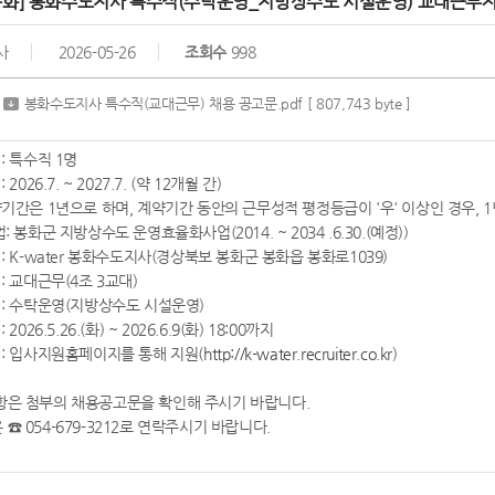
봉화] 봉화수도지사 특수직(수탁운영_지방상수도 시설운영) 교대근무자
사
2026-05-26
조회수
998
봉화수도지사 특수직(교대근무) 채용 공고문.pdf
[ 807,743 byte ]
 : 특수직 1명
 2026.7. ~ 2027.7. (약 12개월 간)
약기간은 1년으로 하며, 계약기간 동안의 근무성적 평정등급이 '우' 이상인 경우, 
: 봉화군 지방상수도 운영효율화사업(2014. ~ 2034 .6.30.(예정))
 : K-water 봉화수도지사(경상북보 봉화군 봉화읍 봉화로1039)
 : 교대근무(4조 3교대)
무 : 수탁운영(지방상수도 시설운영)
 2026.5.26.(화) ~ 2026.6.9(화) 18:00까지
법 : 입사지원홈페이지를 통해 지원(
http://k-water.recruiter.co.kr
)
항은 첨부의 채용공고문을 확인해 주시기 바랍니다.
☎ 054-679-3212로 연락주시기 바랍니다.