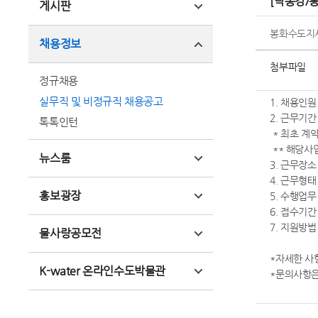
[낙동강/
게시판
봉화수도지
채용정보
첨부파일
정규채용
실무직 및 비정규직 채용공고
1. 채용인원
2. 근무기간 :
톡톡인턴
* 최초 계
** 해당사업
뉴스룸
3. 근무장소
4. 근무형태
홍보광장
5. 수행업
6. 접수기간 :
7. 지원방
물사랑공모전
*자세한 사
K-water 온라인수도박물관
*문의사항은 