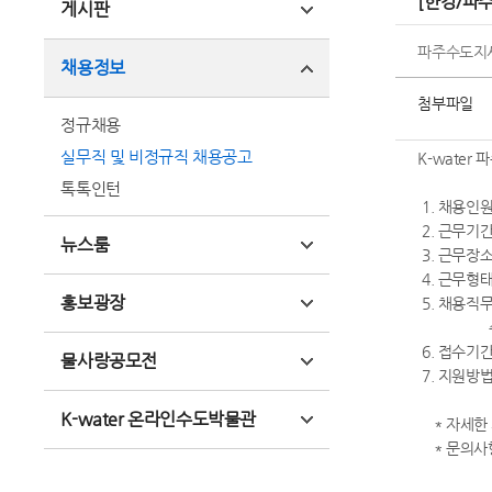
[한강/파
게시판
파주수도지
채용정보
첨부파일
정규채용
실무직 및 비정규직 채용공고
K-wate
톡톡인턴
1. 채용인원
2. 근무기간 :
뉴스룸
3. 근무장소
4. 근무형태
홍보광장
5. 채용직
수탁운영
6. 접수기간 :
물사랑공모전
7. 지원방법 
K-water 온라인수도박물관
* 자세한 
* 문의사항은