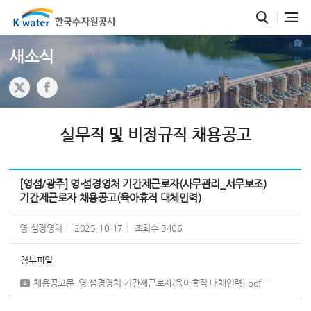
새소식
실무직 및 비정규직 채용공고
[영섬/광주] 영·섬경영처 기간제근로자(사무관리_서무보조)
기간제근로자 채용공고(육아휴직 대체인력)
영·섬경영처
2025-10-17
조회수
3406
첨부파일
채용공고문_영·섬경영처 기간제근로자(육아휴직 대체인력).pdf
[ 764,286 b