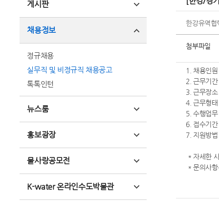
[한강/경
게시판
한강유역협
채용정보
첨부파일
정규채용
실무직 및 비정규직 채용공고
1. 채용인원
2. 근무기간 :
톡톡인턴
3. 근무장소
4. 근무형태
뉴스룸
5. 수행업무
6. 접수기간 :
홍보광장
7. 지원방법 :
* 자세한 
물사랑공모전
* 문의사항은
K-water 온라인수도박물관