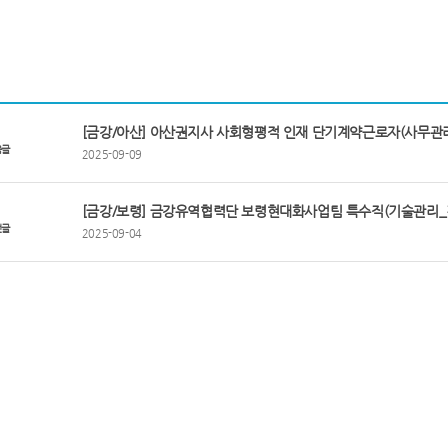
[금강/아산] 아산권지사 사회형평적 인재 단기계약근로자(사무관리
음글
2025-09-09
[금강/보령] 금강유역협력단 보령현대화사업팀 특수직(기술관리_
전글
2025-09-04