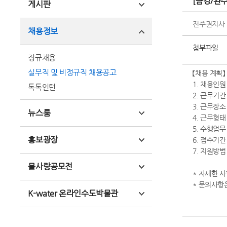
[금강/완
게시판
전주권지사
채용정보
첨부파일
정규채용
실무직 및 비정규직 채용공고
【채용 계획】
1. 채용인원
톡톡인턴
2. 근무기간 :
3. 근무장소
뉴스룸
4. 근무형태
5. 수행업무
홍보광장
6. 접수기간 :
7. 지원방법 :
물사랑공모전
* 자세한 
* 문의사항은
K-water 온라인수도박물관