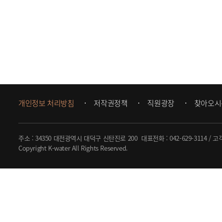
개인정보 처리방침
저작권정책
직원광장
찾아오시
주소 : 34350 대전광역시 대덕구 신탄진로 200
대표전화 :
042-629-3114
/ 고
Copyright K-water All Rights Reserved.