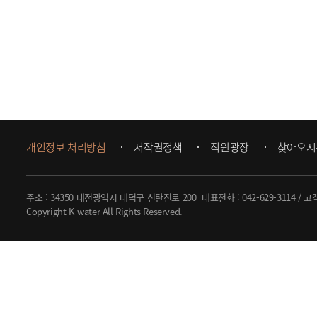
개인정보 처리방침
저작권정책
직원광장
찾아오시
주소 : 34350 대전광역시 대덕구 신탄진로 200
대표전화 :
042-629-3114
/ 고
Copyright K-water All Rights Reserved.