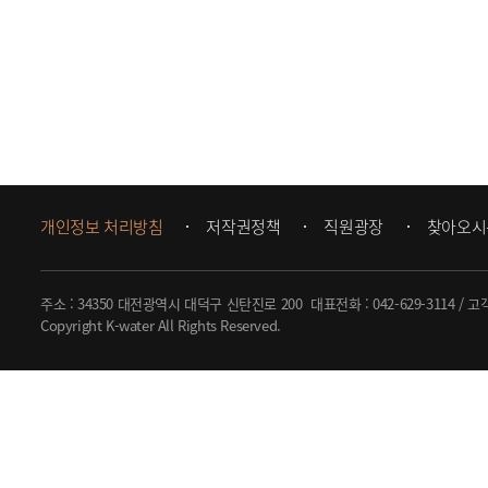
개인정보 처리방침
저작권정책
직원광장
찾아오시
주소 : 34350 대전광역시 대덕구 신탄진로 200
대표전화 :
042-629-3114
/ 고
Copyright K-water All Rights Reserved.