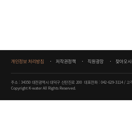
개인정보 처리방침
저작권정책
직원광장
찾아오시
주소 : 34350 대전광역시 대덕구 신탄진로 200
대표전화 :
042-629-3114
/ 고
Copyright K-water All Rights Reserved.