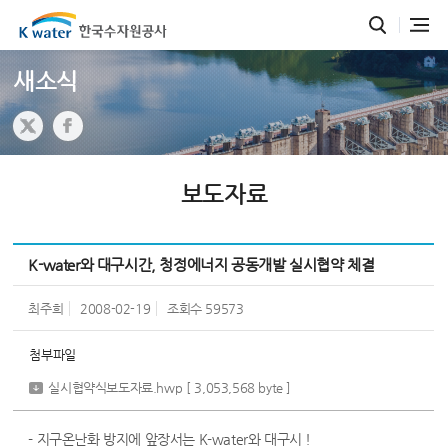
새소식
보도자료
K-water와 대구시간, 청정에너지 공동개발 실시협약 체결
최주희
2008-02-19
조회수
59573
첨부파일
실시협약식보도자료.hwp
[ 3,053,568 byte ]
- 지구온난화 방지에 앞장서는 K-water와 대구시 !