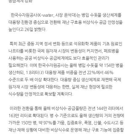
공급체계 강화”
한국수자원공사(K-water, 사장 윤석대)는 병입 수돗물 생산체계를
대용량·친환경 중심으로 전환해 재난 구호용 비상식수 공급 안정성을
높인다고 26일 밝혔다.
특히 최근 중동 지역 정세 변화 등으로 석유화학 제품의 기초 원료인
나프타를 비롯한 국제 원자재 시장의 변동성이 커지면서, 페트병을
사용하는 공공 비상식수 공급체계에도 보다 효율적인 관리가
필요해졌다. 이에 한국수자원공사는 올해 병입 수돗물 약 154만 병을
생산하되, 1.8리터(ℓ) 대용량 제품 비중을 전년 22%에서 46%
수준으로 두 배 이상 확대한다. 대용량 중심 생산체계로 재편해 국제
원자재 시장 변동성에 대응하는 한편, 실제 재난 현장에 필요한
식수량을 안정적으로 확보할 계획이다.
이러한 전환을 통해 올해 비상식수 공급물량은 전년 144만 리터에서
163만 리터로 확대된다. 병 수 기준으로도 올해 생산량의 거의 전량에
가까운 150만 병, 약 97%를 가뭄, 집중호우, 폭염, 산불, 수도사고 등
재난·재해 상황에 대비한 비상식수로 운영해 재난 구호 기능에 집중할