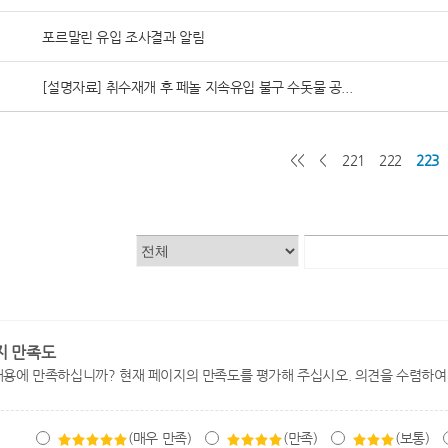
포르말린 유입 조사결과 알림
[설명자료] 취수재개 후 페놀 지속유입 불구 수돗물 공...
<<
<
221
222
223
지 만족도
내용에 만족하십니까? 현재 페이지의 만족도를 평가해 주십시오. 의견을 수렴하여
(매우 만족)
(만족)
(보통)