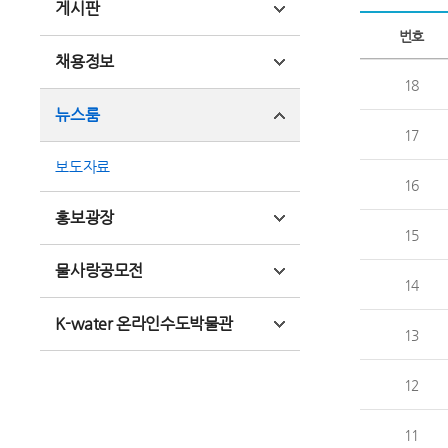
게시판
번호
채용정보
18
뉴스룸
17
보도자료
16
홍보광장
15
물사랑공모전
14
K-water 온라인수도박물관
13
12
11