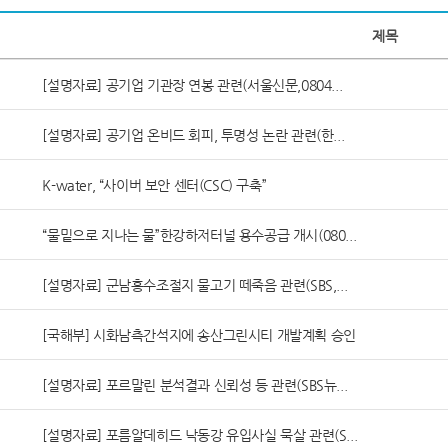
제목
[설명자료] 공기업 기관장 연봉 관련(서울신문,0804...
[설명자료] 공기업 온비드 회피, 투명성 논란 관련(한...
K-water, “사이버 보안 센터(CSC) 구축”
“물밑으로 지나는 물”한강하저터널 용수공급 개시(080...
[설명자료] 군남홍수조절지 물고기 떼죽음 관련(SBS,...
[국해부] 시화남측간석지에 송산그린시티 개발계획 승인
[설명자료] 포르말린 분석결과 신뢰성 등 관련(SBS뉴...
[설명자료] 포름알데히드 낙동강 유입사실 묵살 관련(S...