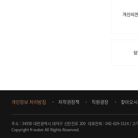
개선의견
담
개인정보 처리방침
저작권정책
직원광장
찾아오시
주소 : 34350 대전광역시 대덕구 신탄진로 200
대표전화 :
042-629-3114
/ 고
Copyright K-water All Rights Reserved.