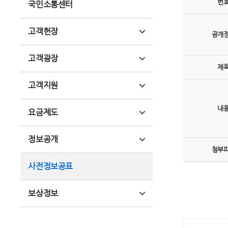
번
국민소통센터
고객헌장
공개
고객광장
제
고객지원
내
요금제도
정보공개
첨부
사전정보공표
보상정보