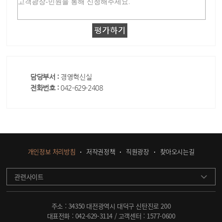
담당부서 :
경영혁신실
전화번호 :
042-629-2408
개인정보 처리방침
저작권정책
직원광장
찾아오시는길
관련사이트
주소 : 34350 대전광역시 대덕구 신탄진로 200
대표전화 :
042-629-3114
/ 고객센터 :
1577-0600