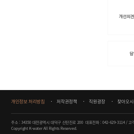
개선의견
담
개인정보 처리방침
저작권정책
직원광장
찾아오시
주소 : 34350 대전광역시 대덕구 신탄진로 200
대표전화 :
042-629-3114
/ 고
Copyright K-water All Rights Reserved.