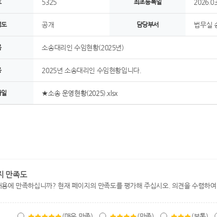
호
5325
최초등록일
2026.03
정도
공개
담당부서
법무실 
목
소송대리인 수임현황(2025년)
용
2025년 소송대리인 수임현황입니다.
파일
★소송 운영현황(2025).xlsx
지 만족도
내용에 만족하십니까? 현재 페이지의 만족도를 평가해 주십시오. 의견을 수렴하여
(매우 만족)
(만족)
(보통)