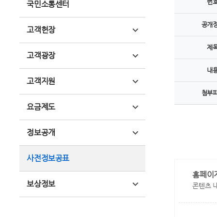
번
국민소통센터
공개
고객헌장
제
고객광장
내
고객지원
첨부
요금제도
정보공개
사전정보공표
홈페이
보상정보
콘텐츠 