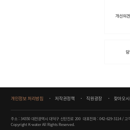
개선의견
담
개인정보 처리방침
저작권정책
직원광장
찾아오시
주소 : 34350 대전광역시 대덕구 신탄진로 200
대표전화 :
042-629-3114
/ 고
Copyright K-water All Rights Reserved.