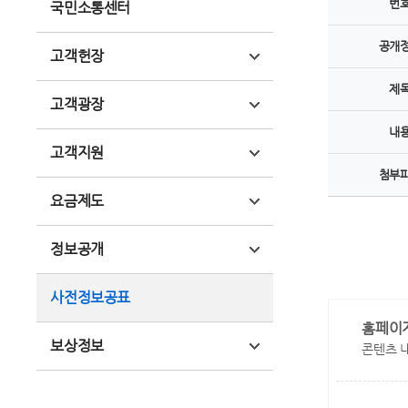
번
국민소통센터
공개
고객헌장
제
고객광장
내
고객지원
첨부
요금제도
정보공개
사전정보공표
홈페이
보상정보
콘텐츠 