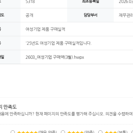
호
5318
최초등록일
2026.03
정도
공개
담당부서
재무관리
목
여성기업 제품 구매실적
용
'25년도 여성기업 제품 구매실적입니다.
파일
2603_여성기업 구매액(3월).hwpx
지 만족도
내용에 만족하십니까? 현재 페이지의 만족도를 평가해 주십시오. 의견을 수렴하여
(매우 만족)
(만족)
(보통)