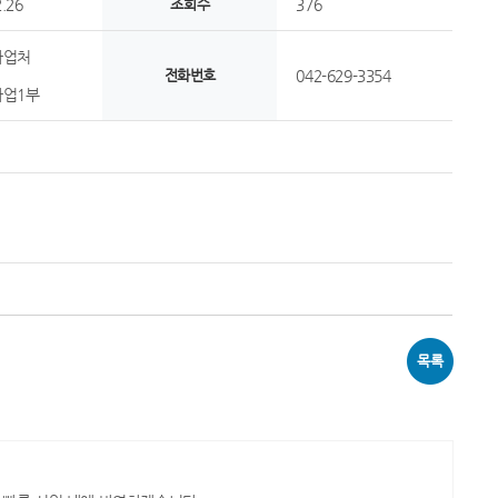
.26
조회수
376
사업처
전화번호
042-629-3354
업1부
목록