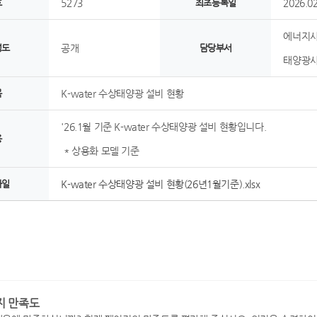
호
5273
최초등록일
2026.02
에너지
정도
공개
담당부서
태양광사
목
K-water 수상태양광 설비 현황
'26.1월 기준 K-water 수상태양광 설비 현황입니다.
용
* 상용화 모델 기준
파일
K-water 수상태양광 설비 현황(26년1월기준).xlsx
지 만족도