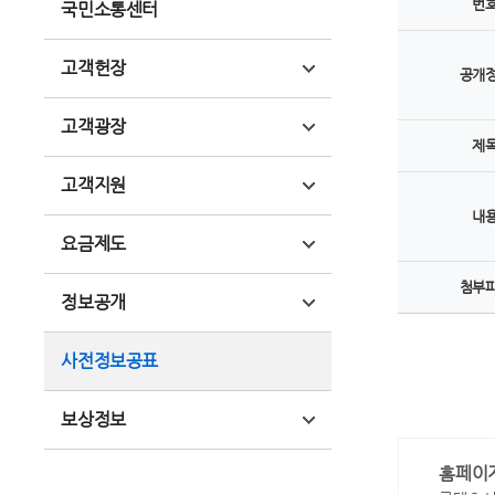
번
국민소통센터
고객헌장
공개
고객광장
제
고객지원
내
요금제도
첨부
정보공개
사전정보공표
보상정보
홈페이