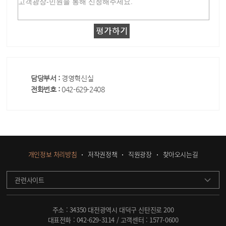
담당부서 :
경영혁신실
전화번호 :
042-629-2408
개인정보 처리방침
저작권정책
직원광장
찾아오시는길
관련사이트
주소 : 34350 대전광역시 대덕구 신탄진로 200
대표전화 :
042-629-3114
/ 고객센터 :
1577-0600