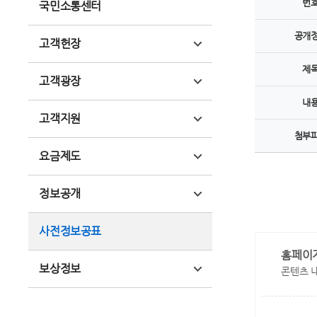
번
국민소통센터
공개
고객헌장
제
고객광장
내
고객지원
첨부
요금제도
정보공개
사전정보공표
홈페이
보상정보
콘텐츠 