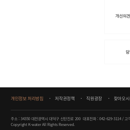
개선의견
담
개인정보 처리방침
저작권정책
직원광장
찾아오시
주소 : 34350 대전광역시 대덕구 신탄진로 200
대표전화 :
042-629-3114
/ 고
Copyright K-water All Rights Reserved.