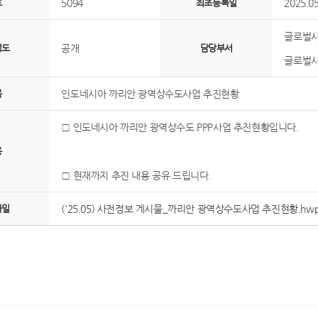
호
5094
최초등록일
2025.05
글로벌
정도
공개
담당부서
글로벌사
목
인도네시아 까리안 광역상수도사업 추진현황
□ 인도네시아 까리안 광역상수도 PPP사업 추진현황입니다.
용
□ 현재까지 추진 내용 공유 드립니다.
파일
('25.05) 사전정보 게시물_까리안 광역상수도사업 추진현황.hwp