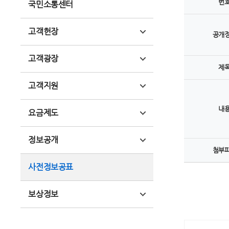
번
국민소통센터
고객헌장
공개
고객광장
제
고객지원
내
요금제도
정보공개
첨부
사전정보공표
보상정보