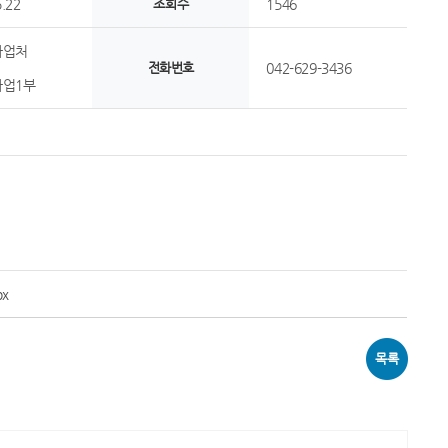
.22
조회수
1546
사업처
전화번호
042-629-3436
업1부
x
목록