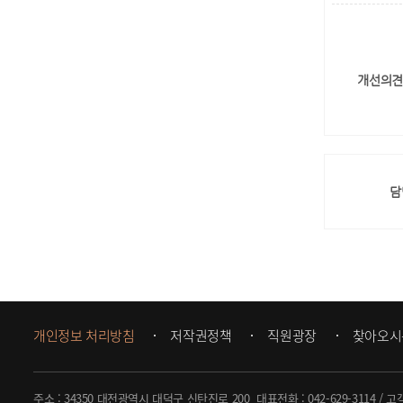
개선의견
담
개인정보 처리방침
저작권정책
직원광장
찾아오시
주소 : 34350 대전광역시 대덕구 신탄진로 200
대표전화 :
042-629-3114
/ 고