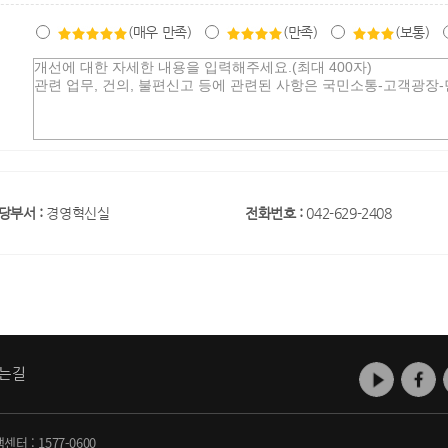
(매우 만족)
(만족)
(보통)
당부서 :
경영혁신실
전화번호 :
042-629-2408
는길
객센터 :
1577-0600