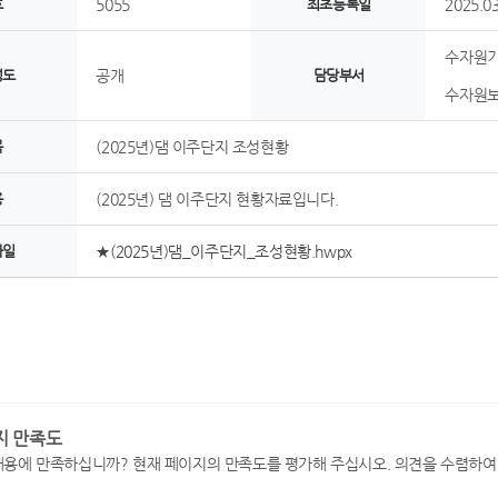
호
5055
최초등록일
2025.03
수자원
정도
공개
담당부서
수자원
목
(2025년)댐 이주단지 조성현황
용
(2025년) 댐 이주단지 현황자료입니다.
파일
★(2025년)댐_이주단지_조성현황.hwpx
지 만족도
내용에 만족하십니까? 현재 페이지의 만족도를 평가해 주십시오. 의견을 수렴하여