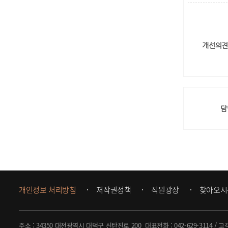
개선의견
담
개인정보 처리방침
저작권정책
직원광장
찾아오시
주소 : 34350 대전광역시 대덕구 신탄진로 200
대표전화 :
042-629-3114
/ 고