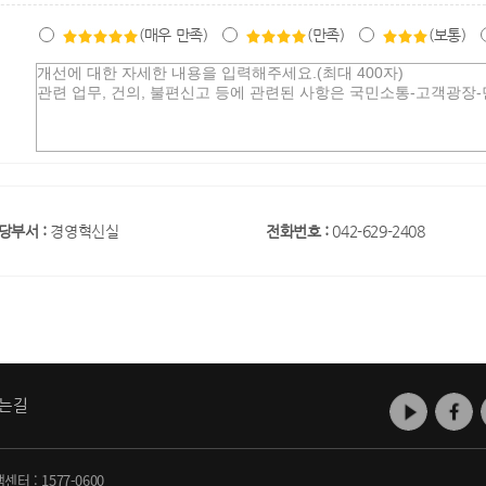
(매우 만족)
(만족)
(보통)
당부서 :
경영혁신실
전화번호 :
042-629-2408
는길
객센터 :
1577-0600