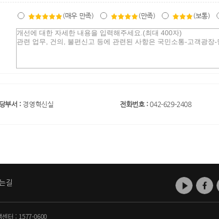
(매우 만족)
(만족)
(보통)
당부서 :
경영혁신실
전화번호 :
042-629-2408
는길
객센터 :
1577-0600