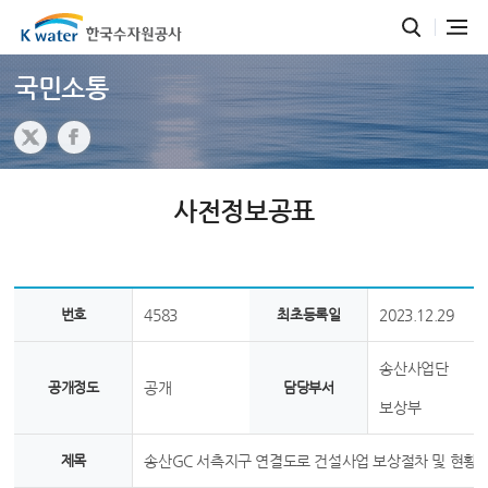
국민소통
사전정보공표
번호
4583
최초등록일
2023.12.29
송산사업단
공개정도
공개
담당부서
보상부
제목
송산GC 서측지구 연결도로 건설사업 보상절차 및 현황