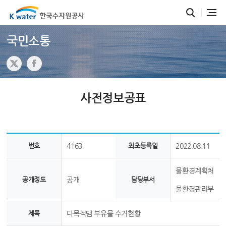
국민소통
사전정보공표
번호
4163
최초등록일
2022.08.11
물환경계획처
공개정도
공개
담당부서
물환경관리부
제목
다목적댐 부유물 수거현황