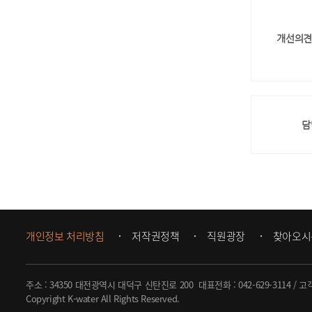
개선의견
담
개인정보 처리방침
저작권정책
직원광장
찾아오시
주소 : 34350 대전광역시 대덕구 신탄진로 200
대표전화 :
042-629-3114
/ 고
Copyright K-water All Rights Reserved.