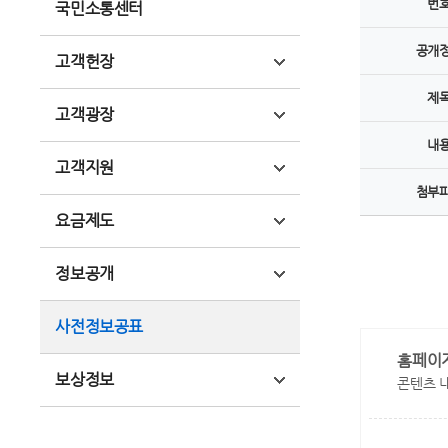
번
국민소통센터
공개
고객헌장
제
고객광장
내
고객지원
첨부
요금제도
정보공개
사전정보공표
홈페이
보상정보
콘텐츠 