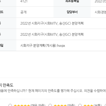
호
4121
최초등록일
2022.05
정도
공개
담당부서
시화경영
목
2022년 시화지구(시화MTV, 송산GC) 분양계획
용
2022년 시화지구(시화MTV, 송산GC) 분양계획
파일
시화지구 분양계획(게시용).hwpx
지 만족도
내용에 만족하십니까? 현재 페이지의 만족도를 평가해 주십시오. 의견을 수렴하여
(매우 만족)
(만족)
(보통)