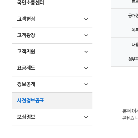
번
국민소통센터
공개
고객헌장
제
고객광장
내
고객지원
첨부
요금제도
정보공개
사전정보공표
홈페이
보상정보
콘텐츠 