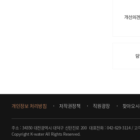
개선의견
담
개인정보 처리방침
저작권정책
직원광장
찾아오시
주소 : 34350 대전광역시 대덕구 신탄진로 200
대표전화 :
042-629-3114
/ 고
Copyright K-water All Rights Reserved.