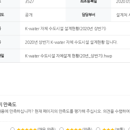
호
3527
최초등록일
2020.05
정도
공개
담당부서
설계처 
목
K-water 자체 수도시설 설계현황(2020년 상반기)
용
2020년 상반기 K-water 자체 수도시설 설계현황 입니다.
파일
K-water 수도시설 자체설계 현황(20년_상반기).hwp
지 만족도
내용에 만족하십니까? 현재 페이지의 만족도를 평가해 주십시오. 의견을 수렴하여
(매우 만족)
(만족)
(보통)