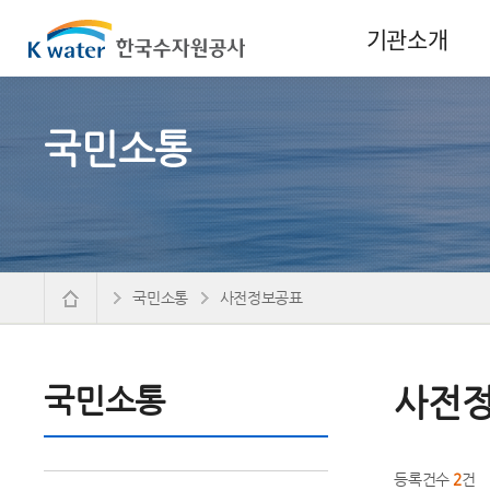
기관소개
국민소통
국민소통
사전정보공표
국민소통
사전
등록건수
2
건