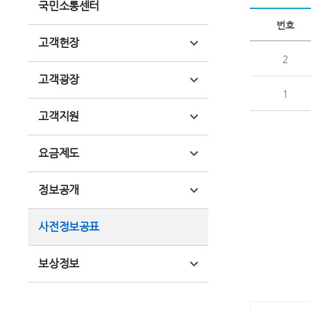
국민소통센터
번호
고객헌장
2
고객광장
1
고객지원
요금제도
정보공개
사전정보공표
보상정보