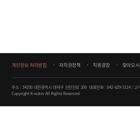
개인정보 처리방침
저작권정책
직원광장
찾아오시
주소 : 34350 대전광역시 대덕구 신탄진로 200
대표전화 :
042-629-3114
/ 고
Copyright K-water All Rights Reserved.