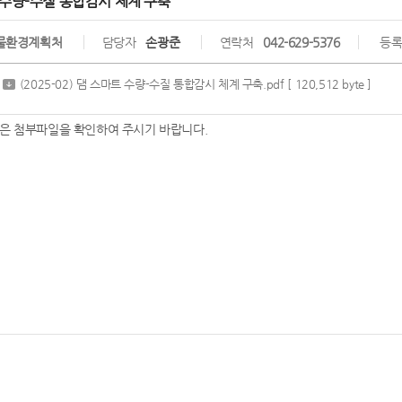
 수량-수질 통합감시 체계 구축
물환경계획처
담당자
손광준
연락처
042-629-5376
등
(2025-02) 댐 스마트 수량-수질 통합감시 체계 구축.pdf
[ 120,512 byte ]
은 첨부파일을 확인하여 주시기 바랍니다.