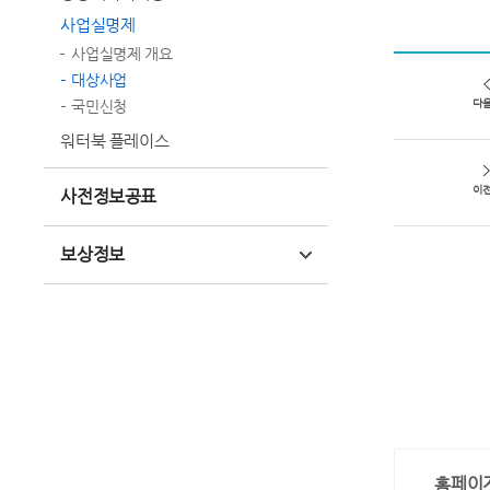
사업실명제
사업실명제 개요
대상사업
국민신청
다
워터북 플레이스
이
사전정보공표
보상정보
홈페이