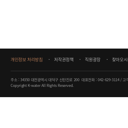
개인정보 처리방침
저작권정책
직원광장
찾아오시
주소 : 34350 대전광역시 대덕구 신탄진로 200
대표전화 :
042-629-3114
/ 고
Copyright K-water All Rights Reserved.