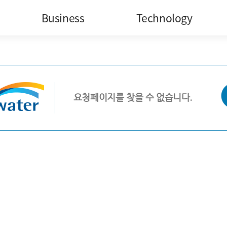
Business
Technology
Overseas Projects
DwaterX
Water Services
요청페이지를 찾을 수 없습니다.