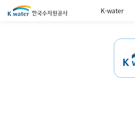
K-water
CEO Message
About Us
Investor Relations
House Journal
Digital Brochure