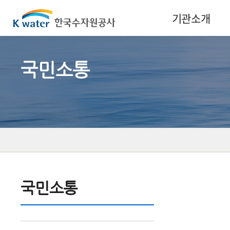
기관소개
경영전략
국민소통
일반현황
CEO
조직 및 연락처
CI
문화관
선수단
찾아오시는길
국민소통