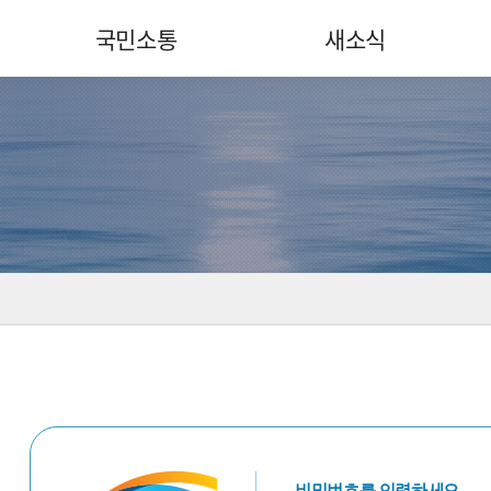
국민소통
새소식
국민소통센터
게시판
고객헌장
채용정보
고객광장
뉴스룸
고객지원
홍보광장
요금제도
물사랑공모전
정보공개
K-water
온라인수도박물관
사전정보공표
보상정보