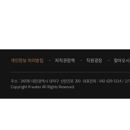
개인정보 처리방침
저작권정책
직원광장
찾아오시
주소 : 34350 대전광역시 대덕구 신탄진로 200
대표전화 :
042-629-3114
/ 고
Copyright K-water All Rights Reserved.