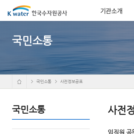
기관소개
국민소통
국민소통
사전정보공표
국민소통
사전
임직원 공