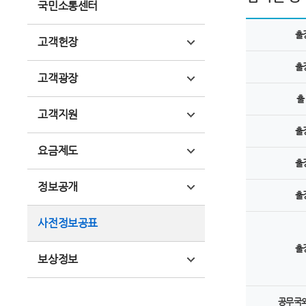
국민소통센터
출
고객헌장
출
고객광장
출
고객지원
출
요금제도
출
정보공개
출
사전정보공표
출
보상정보
공무국