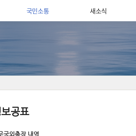
국민소통
새소식
정보공표
무국외출장 내역