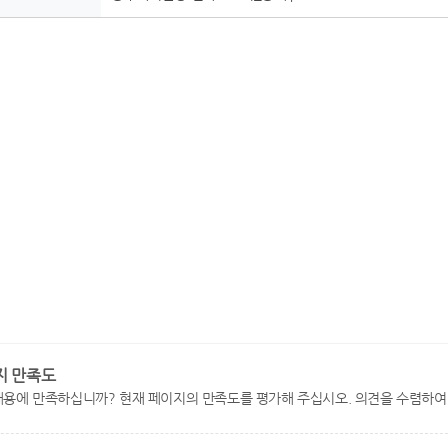
지 만족도
내용에 만족하십니까? 현재 페이지의 만족도를 평가해 주십시오. 의견을 수렴하여