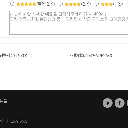
(매우 만족)
(만족)
(보통)
당부서 :
인재경영실
전화번호 :
042-629-2630
는길
객센터 :
1577-0600