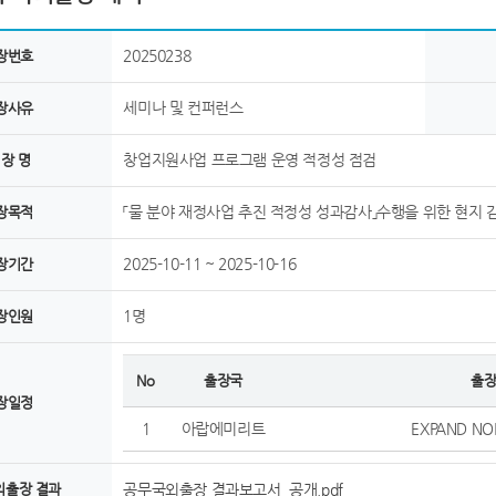
20250238
장번호
세미나 및 컨퍼런스
장사유
창업지원사업 프로그램 운영 적정성 점검
 장 명
「물 분야 재정사업 추진 적정성 성과감사」수행을 위한 현지 
장목적
2025-10-11 ~ 2025-10-16
장기간
1명
장인원
No
출장국
출
장일정
1
아랍에미리트
EXPAND NO
외출장 결과
공무국외출장 결과보고서_공개.pdf