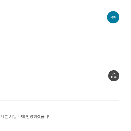
 빠른 시일 내에 반영하겠습니다.